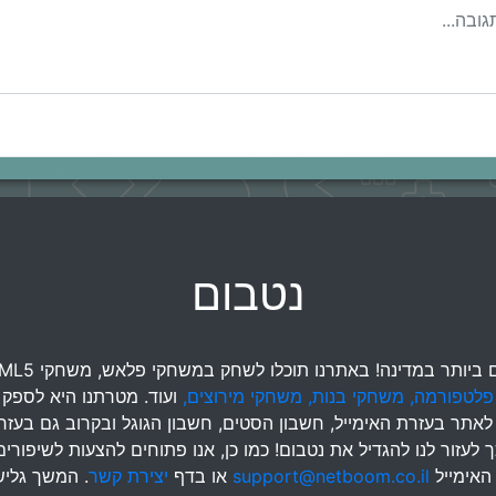
נטבום
ותר במדינה! באתרנו תוכלו לשחק במשחקי פלאש, משחקי HTML5,
פלטפורמה,
משחקי בנות,
משחקי מירוצים,
ועוד. מטרתנו היא לספק 
שם לאתר בעזרת האימייל, חשבון הסטים, חשבון הגוגל ובקרוב גם 
לעזור לנו להגדיל את נטבום! כמו כן, אנו פתוחים להצעות לשיפורי
 האימייל
support@netboom.co.il
או בדף
יצירת קשר
. המשך גלי