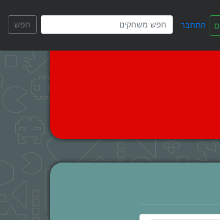
חפש
התחבר
ם
English