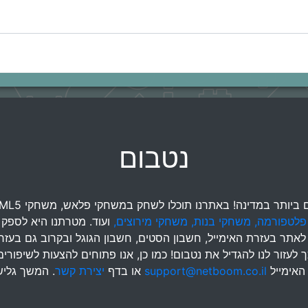
נטבום
ותר במדינה! באתרנו תוכלו לשחק במשחקי פלאש, משחקי HTML5,
פלטפורמה,
משחקי בנות,
משחקי מירוצים,
ועוד. מטרתנו היא לספק 
שם לאתר בעזרת האימייל, חשבון הסטים, חשבון הגוגל ובקרוב גם 
לעזור לנו להגדיל את נטבום! כמו כן, אנו פתוחים להצעות לשיפורי
 האימייל
support@netboom.co.il
או בדף
יצירת קשר
. המשך גלי