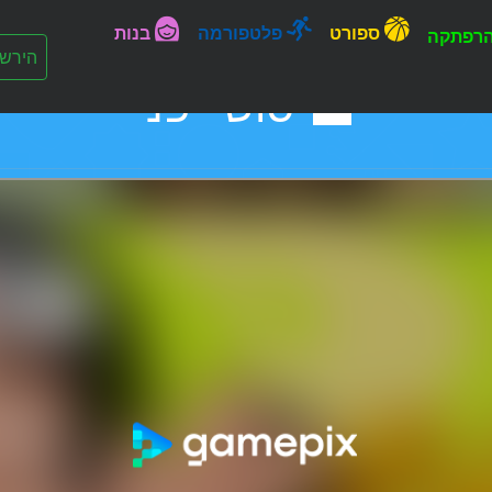
ספורט
פלטפורמה
בנות
רפתקה
הירש
סושי יפני