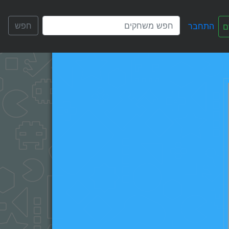
חפש
התחבר
ם
English